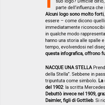
suo logo? Difficile dirl
parte dell’influenza che 
Alcuni logo sono molto forti
essere – come dicono quelli
immediatamente riconoscibili 
in qualche modo rappresentan
hanno una storia alle spalle 
tempo, evolvendosi nel dise
questa infografica, offrono f
NACQUE UNA STELLA
Prende
della Stella”. Sebbene in pas
tripuntuta come simbolo.
La 
del 1902
: la scritta Mercede
Debuttò invece nel 1909, gra
Daimler, figli di Gottlieb
. Si 