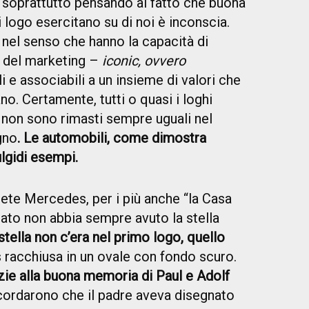
o, soprattutto pensando al fatto che buona
i logo esercitano su di noi è inconscia.
, nel senso che hanno la capacità di
 del marketing –
iconic, ovvero
e associabili a un insieme di valori che
o. Certamente, tutti o quasi i loghi
e non sono rimasti sempre uguali nel
gno
. Le automobili, come dimostra
ulgidi esempi.
te Mercedes, per i più anche “la Casa
sato non abbia sempre avuto la stella
stella non c’era nel primo logo, quello
s racchiusa in un ovale con fondo scuro.
zie alla buona memoria di Paul e Adolf
ricordarono che il padre aveva disegnato