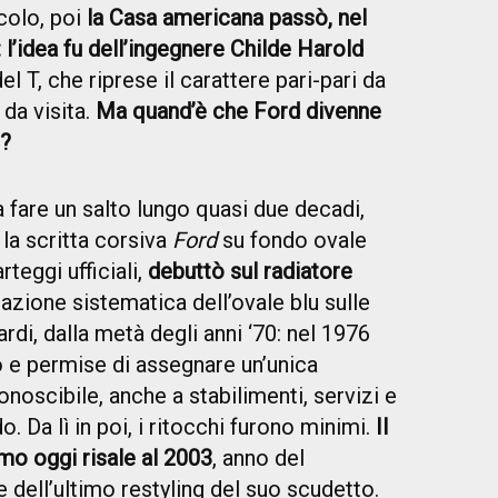
colo, poi
la Casa americana passò, nel
: l’idea fu dell’ingegnere Childe Harold
el T, che riprese il carattere pari-pari da
 da visita.
Ma quand’è che Ford divenne
u?
fare un salto lungo quasi due decadi,
 la scritta corsiva
Ford
su fondo ovale
rteggi ufficiali,
debuttò sul radiatore
cazione sistematica dell’ovale blu sulle
ardi, dalla metà degli anni ‘70: nel 1976
o e permise di assegnare un’unica
noscibile, anche a stabilimenti, servizi e
o. Da lì in poi, i ritocchi furono minimi.
Il
o oggi risale al 2003
, anno del
 dell’ultimo restyling del suo scudetto.