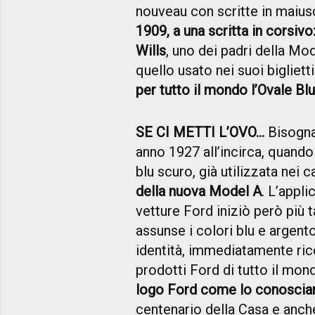
nouveau con scritte in maius
1909, a una scritta in corsivo
Wills
, uno dei padri della Mod
quello usato nei suoi biglietti
per tutto il mondo l’Ovale Bl
SE CI METTI L’OVO…
Bisogna 
anno 1927 all’incirca, quando
blu scuro, già utilizzata nei ca
della nuova Model A
. L’appli
vetture Ford iniziò però più t
assunse i colori blu e argent
identità, immediatamente rico
prodotti Ford di tutto il mond
logo Ford come lo conosciam
centenario della Casa e anche